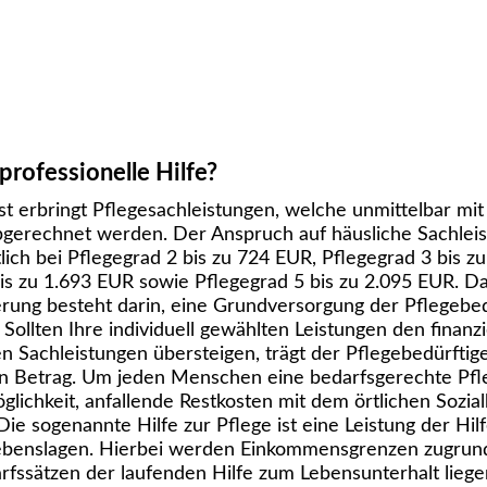
professionelle Hilfe?
st erbringt Pflegesachleistungen, welche unmittelbar mit
bgerechnet werden. Der Anspruch auf häusliche Sachlei
ich bei Pflegegrad 2 bis zu 724 EUR, Pflegegrad 3 bis z
is zu 1.693 EUR sowie Pflegegrad 5 bis zu 2.095 EUR. D
rung besteht darin, eine Grundversorgung der Pflegebed
 Sollten Ihre individuell gewählten Leistungen den finan
n Sachleistungen übersteigen, trägt der Pflegebedürftig
n Betrag. Um jeden Menschen eine bedarfsgerechte Pfle
glichkeit, anfallende Restkosten mit dem örtlichen Sozial
ie sogenannte Hilfe zur Pflege ist eine Leistung der Hilf
benslagen. Hierbei werden Einkommensgrenzen zugrunde
fssätzen der laufenden Hilfe zum Lebensunterhalt liegen