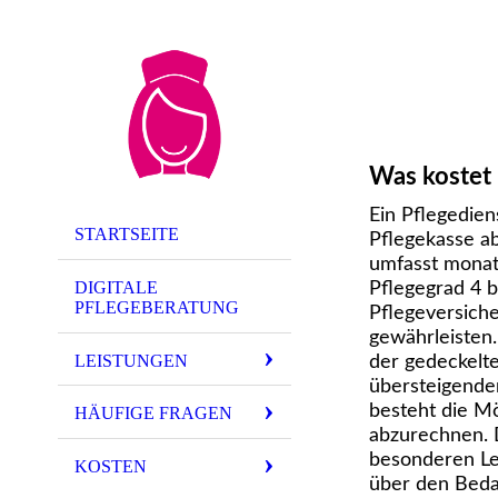
Was kostet 
Ein Pflegedien
STARTSEITE
Pflegekasse a
umfasst monatl
DIGITALE
Pflegegrad 4 b
PFLEGEBERATUNG
Pflegeversiche
gewährleisten.
LEISTUNGEN
der gedeckelte
übersteigende
besteht die Mö
HÄUFIGE FRAGEN
abzurechnen. D
besonderen Le
KOSTEN
über den Bedar