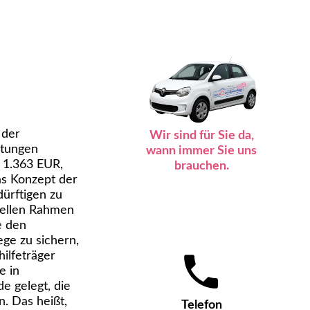
 der
Wir sind für Sie da,
stungen
wann immer Sie uns
u 1.363 EUR,
brauchen.
as Konzept der
ürftigen zu
ziellen Rahmen
e den
ge zu sichern,
hilfeträger
e in
 gelegt, die
. Das heißt,
Telefon